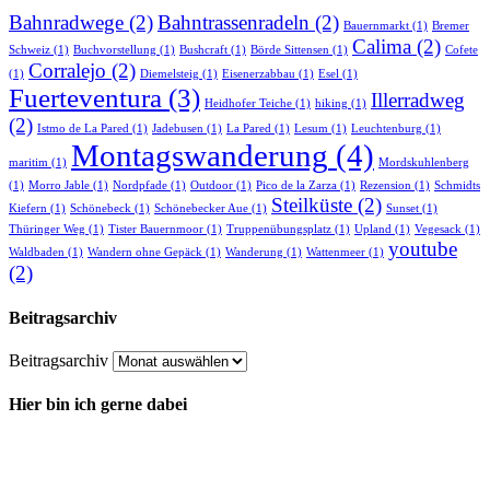
Bahnradwege
(2)
Bahntrassenradeln
(2)
Bauernmarkt
(1)
Bremer
Calima
(2)
Schweiz
(1)
Buchvorstellung
(1)
Bushcraft
(1)
Börde Sittensen
(1)
Cofete
Corralejo
(2)
(1)
Diemelsteig
(1)
Eisenerzabbau
(1)
Esel
(1)
Fuerteventura
(3)
Illerradweg
Heidhofer Teiche
(1)
hiking
(1)
(2)
Istmo de La Pared
(1)
Jadebusen
(1)
La Pared
(1)
Lesum
(1)
Leuchtenburg
(1)
Montagswanderung
(4)
maritim
(1)
Mordskuhlenberg
(1)
Morro Jable
(1)
Nordpfade
(1)
Outdoor
(1)
Pico de la Zarza
(1)
Rezension
(1)
Schmidts
Steilküste
(2)
Kiefern
(1)
Schönebeck
(1)
Schönebecker Aue
(1)
Sunset
(1)
Thüringer Weg
(1)
Tister Bauernmoor
(1)
Truppenübungsplatz
(1)
Upland
(1)
Vegesack
(1)
youtube
Waldbaden
(1)
Wandern ohne Gepäck
(1)
Wanderung
(1)
Wattenmeer
(1)
(2)
Beitragsarchiv
Beitragsarchiv
Hier bin ich gerne dabei