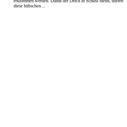
erklommen werden. Damit der Deich in Schuss bleibt, dürfen
diese hübschen…