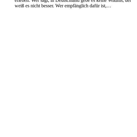
erleben. Wer sagt, in Deutschland gebe es keine Wildnis, der
weiß es nicht besser. Wer empfänglich dafür ist,…