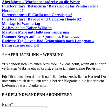
Abgefahren – Wochenendradreise an die Weser
Fuerteventura: Betancuria / Barranco de las Peñitas / Peña
Horadada #5
Fuerteventura: El Cotillo und Corralejo #3
Fuerteventura: Bayuyo und Calderon Hondo #2
Montags ist Wandertag
Zu Besuch bei Kaiser Wilhelm
Maritime Meile mit Halbtageswanderung
Dammer Berge: auf den Spuren des Eisenerzes
Radreise Tag 2 : von Bad Grönenbach nach Langenau –
Bahnradwege sind toll
* = AFFILIATELINK = WERBUNG
*Es handelt sich um einen Affiliate-Link, das heißt, wenn du auf der
verlinkten Website etwas kaufst, erhalte ich eine kleine Provision.
Für Dich entstehen dadurch natürlich keine zusätzlichen Kosten! Du
unterstützt mich damit ein wenig bei der Blogarbeit, die leider nicht
kostenneutral ist. Danke schön!
RADELUNDWANDERN ABONNIEREN
Name*